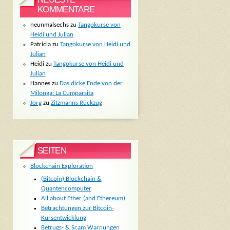
KOMMENTARE
neunmalsechs
zu
Tangokurse von
Heidi und Julian
Patricia
zu
Tangokurse von Heidi und
Julian
Heidi
zu
Tangokurse von Heidi und
Julian
Hannes
zu
Das dicke Ende von der
Milonga: La Cumparsita
Jörg
zu
Zitzmanns Rückzug
SEITEN
Blockchain Exploration
(Bitcoin) Blockchain &
Quantencomputer
All about Ether (and Ethereum)
Betrachtungen zur Bitcoin-
Kursentwicklung
Betrugs- & Scam Warnungen