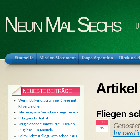
Neun Mal Sechs
U
Startseite
Mission Statement
Tango Argentino
Filmkurzkr
Artikel
NEUESTE BEITRÄGE
Wenn Balkendiagramme Kriege mit
KI vergleichen
Fliegen sc
Meine eigene Verschwörungstheorie
El Enganche Initial
JULI
Vergleichende Tanzstudie: Osvaldo
Geposte
15
Pugliese – La Rayuela
Innovati
Beim Elchtest fliegt Voto schon raus…