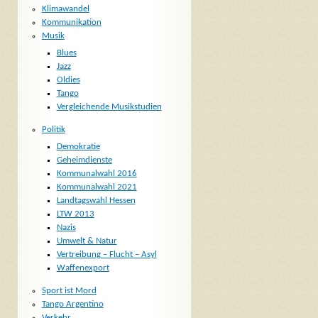
Klimawandel
Kommunikation
Musik
Blues
Jazz
Oldies
Tango
Vergleichende Musikstudien
Politik
Demokratie
Geheimdienste
Kommunalwahl 2016
Kommunalwahl 2021
Landtagswahl Hessen
LTW 2013
Nazis
Umwelt & Natur
Vertreibung – Flucht – Asyl
Waffenexport
Sport ist Mord
Tango Argentino
Verkehr