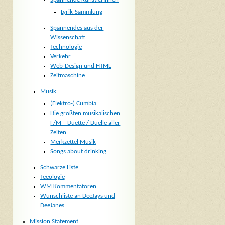
Lyrik-Sammlung
Spannendes aus der
Wissenschaft
Technologie
Verkehr
Web-Design und HTML
Zeitmaschine
Musik
(Elektro-) Cumbia
Die größten musikalischen
F/M – Duette / Duelle aller
Zeiten
Merkzettel Musik
Songs about drinking
Schwarze Liste
Teeologie
WM Kommentatoren
Wunschliste an DeeJays und
DeeJanes
Mission Statement