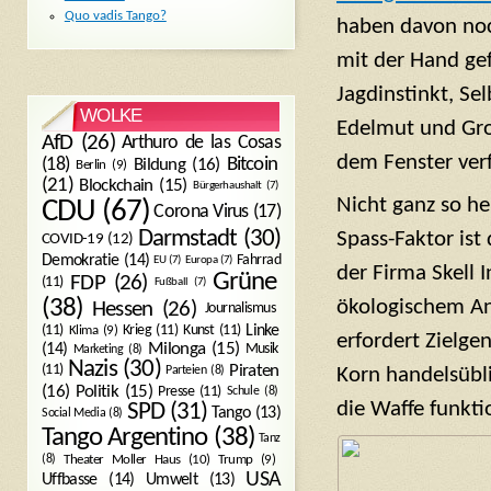
Quo vadis Tango?
haben davon noc
mit der Hand ge
Jagdinstinkt, Se
WOLKE
Edelmut und Gro
AfD
(26)
Arthuro de las Cosas
dem Fenster verf
Bitcoin
(18)
Bildung
(16)
Berlin
(9)
(21)
Blockchain
(15)
Bürgerhaushalt
(7)
Nicht ganz so h
CDU
(67)
Corona Virus
(17)
Darmstadt
(30)
Spass-Faktor ist
COVID-19
(12)
Demokratie
(14)
Fahrrad
EU
(7)
Europa
(7)
der Firma Skell 
Grüne
FDP
(26)
(11)
Fußball
(7)
ökologischem An
(38)
Hessen
(26)
Journalismus
(11)
Krieg
(11)
Kunst
(11)
Linke
Klima
(9)
erfordert Zielge
Milonga
(15)
(14)
Musik
Marketing
(8)
Nazis
(30)
Piraten
(11)
Parteien
(8)
Korn handelsübl
Politik
(15)
(16)
Presse
(11)
Schule
(8)
die Waffe funkti
SPD
(31)
Tango
(13)
Social Media
(8)
Tango Argentino
(38)
Tanz
Trump
(9)
(8)
Theater Moller Haus
(10)
USA
Umwelt
(13)
Uffbasse
(14)