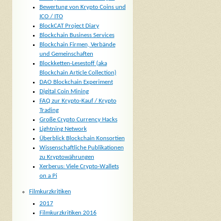
Bewertung von Krypto Coins und
ICO / ITO
BlockCAT Project Diary
Blockchain Business Services
Blockchain Firmen, Verbände
und Gemeinschaften
Blockketten-Lesestoff (aka
Blockchain Article Collection)
DAO Blockchain Experiment
Digital Coin Mining
FAQ zur Krypto-Kauf / Krypto
Trading
Große Crypto Currency Hacks
Lightning Network
Überblick Blockchain Konsortien
Wissenschaftliche Publikationen
zu Kryptowährungen
Xerberus: Viele Crypto-Wallets
on a Pi
Filmkurzkritiken
2017
Filmkurzkritiken 2016