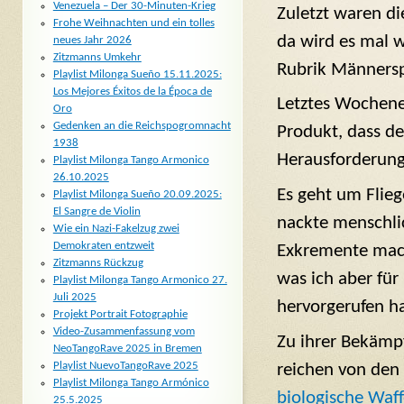
Venezuela – Der 30-Minuten-Krieg
Zuletzt waren di
Frohe Weihnachten und ein tolles
da wird es mal w
neues Jahr 2026
Zitzmanns Umkehr
Rubrik Männersp
Playlist Milonga Sueño 15.11.2025:
Los Mejores Éxitos de la Época de
Letztes Wochenen
Oro
Gedenken an die Reichspogromnacht
Produkt, dass de
1938
Herausforderung 
Playlist Milonga Tango Armonico
26.10.2025
Es geht um Flieg
Playlist Milonga Sueño 20.09.2025:
El Sangre de Violin
nackte menschlic
Wie ein Nazi-Fakelzug zwei
Demokraten entzweit
Exkremente mache
Zitzmanns Rückzug
was ich aber fü
Playlist Milonga Tango Armonico 27.
Juli 2025
hervorgerufen ha
Projekt Portrait Fotographie
Video-Zusammenfassung vom
Zu ihrer Bekämp
NeoTangoRave 2025 in Bremen
Playlist NuevoTangoRave 2025
reichen von den
Playlist Milonga Tango Armónico
biologische Waf
25.5.2025