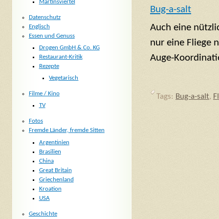
Martinsviertel
Bug-a-salt
Datenschutz
Auch eine nützli
Englisch
Essen und Genuss
nur eine Fliege 
Drogen GmbH & Co. KG
Auge-Koordinati
Restaurant-Kritik
Rezepte
Vegetarisch
Filme / Kino
Tags:
Bug-a-salt
,
F
TV
Fotos
Fremde Länder, fremde Sitten
Argentinien
Brasilien
China
Great Britain
Griechenland
Kroation
USA
Geschichte