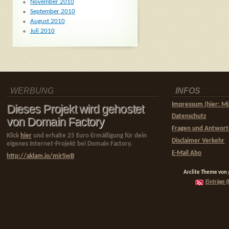
November 2010
September 2010
August 2010
Juli 2010
WERBUNG
INFOS
Impressum (hier: Mi
Dieses Projekt wird gehostet
Datenschutz
von Domain Factory
Fragen und Antwor
Klick
hier
und erhalte 25 Euro Ermäßigung für dein
Disclaimer Verkehr
eigenes Internet-Projekt bei Domain Factory.
E-Mail Abo
http://aklam.io/mirSwB
Arclite Theme von
Einträge (