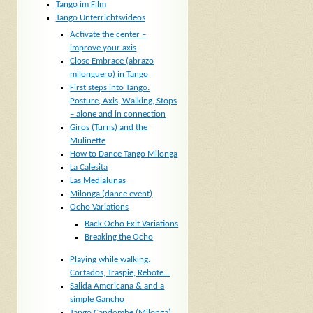
Tango im Film
Tango Unterrichtsvideos
Activate the center –
improve your axis
Close Embrace (abrazo
milonguero) in Tango
First steps into Tango:
Posture, Axis, Walking, Stops
– alone and in connection
Giros (Turns) and the
Mulinette
How to Dance Tango Milonga
La Calesita
Las Medialunas
Milonga (dance event)
Ocho Variations
Back Ocho Exit Variations
Breaking the Ocho
Playing while walking:
Cortados, Traspie, Rebote…
Salida Americana & and a
simple Gancho
Tango Candombe (Milonga)