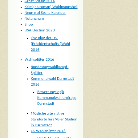
Great Britain 2014
Krimi(nalroman) Waidmannsheil
Neun mal Sechs-Kalender
Nottingham
Shop
USA Election 2020
Live Blog der US-
(Präsidentschafts-)Wahl
2016
Wahlsplitter 2016
Bundestagswahlkampf-
Splitter
Kommunalwahl Darmstadt
2016
Bewertungslogik
Kommunalwahlumfrage
Darmstadt
Mögliche alternative
Standorte fürs 98-er Stadion
in Darmstadt
US Wahlsplitter 2016