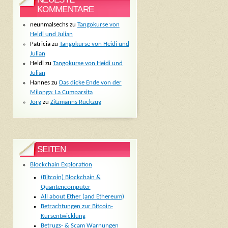
KOMMENTARE
neunmalsechs
zu
Tangokurse von
Heidi und Julian
Patricia
zu
Tangokurse von Heidi und
Julian
Heidi
zu
Tangokurse von Heidi und
Julian
Hannes
zu
Das dicke Ende von der
Milonga: La Cumparsita
Jörg
zu
Zitzmanns Rückzug
SEITEN
Blockchain Exploration
(Bitcoin) Blockchain &
Quantencomputer
All about Ether (and Ethereum)
Betrachtungen zur Bitcoin-
Kursentwicklung
Betrugs- & Scam Warnungen