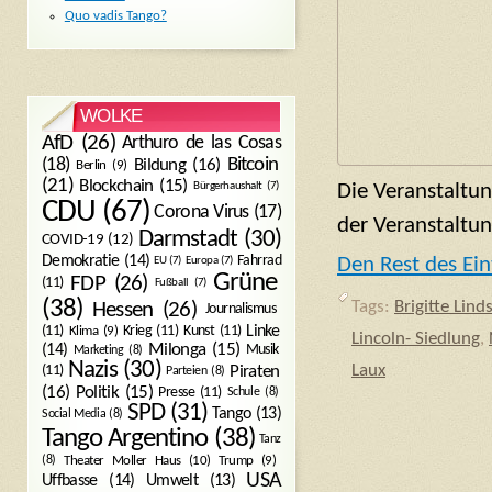
Quo vadis Tango?
WOLKE
AfD
(26)
Arthuro de las Cosas
Bitcoin
(18)
Bildung
(16)
Berlin
(9)
(21)
Blockchain
(15)
Bürgerhaushalt
(7)
Die Veranstaltung
CDU
(67)
Corona Virus
(17)
der Veranstaltun
Darmstadt
(30)
COVID-19
(12)
Demokratie
(14)
Fahrrad
Den Rest des Ein
EU
(7)
Europa
(7)
Grüne
FDP
(26)
(11)
Fußball
(7)
(38)
Tags:
Brigitte Lind
Hessen
(26)
Journalismus
(11)
Krieg
(11)
Kunst
(11)
Linke
Klima
(9)
Lincoln- Siedlung
,
Milonga
(15)
(14)
Musik
Marketing
(8)
Nazis
(30)
Piraten
Laux
(11)
Parteien
(8)
Politik
(15)
(16)
Presse
(11)
Schule
(8)
SPD
(31)
Tango
(13)
Social Media
(8)
Tango Argentino
(38)
Tanz
Trump
(9)
(8)
Theater Moller Haus
(10)
USA
Umwelt
(13)
Uffbasse
(14)