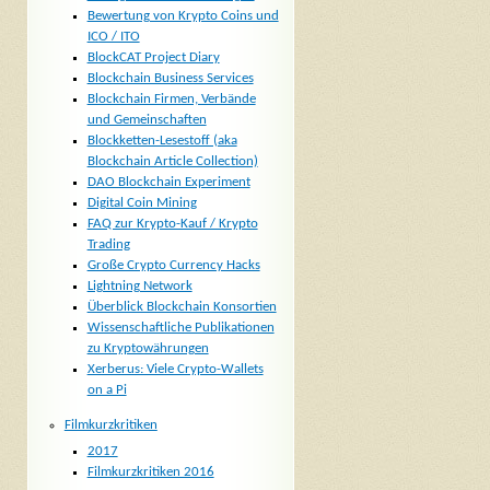
Bewertung von Krypto Coins und
ICO / ITO
BlockCAT Project Diary
Blockchain Business Services
Blockchain Firmen, Verbände
und Gemeinschaften
Blockketten-Lesestoff (aka
Blockchain Article Collection)
DAO Blockchain Experiment
Digital Coin Mining
FAQ zur Krypto-Kauf / Krypto
Trading
Große Crypto Currency Hacks
Lightning Network
Überblick Blockchain Konsortien
Wissenschaftliche Publikationen
zu Kryptowährungen
Xerberus: Viele Crypto-Wallets
on a Pi
Filmkurzkritiken
2017
Filmkurzkritiken 2016