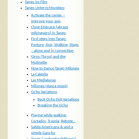
Tango im Film
Tango Unterrichtsvideos
Activate the center –
improve your axis
Close Embrace (abrazo
milonguero) in Tango
First steps into Tango:
Posture, Axis, Walking, Stops
– alone and in connection
Giros (Turns) and the
Mulinette
How to Dance Tango Milonga
La Calesita
Las Medialunas
Milonga (dance event)
Ocho Variations
Back Ocho Exit Variations
Breaking the Ocho
Playing while walking:
Cortados, Traspie, Rebote…
Salida Americana & and a
simple Gancho
Tango Candombe (Milonga)