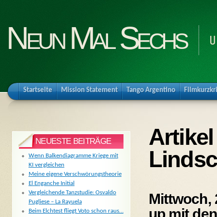
Neun Mal Sechs
U
Startseite
Mission Statement
Tango Argentino
Filmkurzkr
Artikel
NEUESTE BEITRÄGE
Lindsc
Wenn Balkendiagramme Kriege mit
KI vergleichen
Meine eigene Verschwörungstheorie
El Enganche Initial
Vergleichende Tanzstudie: Osvaldo
Mittwoch, 
Pugliese – La Rayuela
up mit de
Beim Elchtest fliegt Voto schon raus…