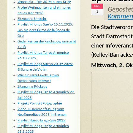
Venezuela – Der 30-Minuten-Krieg
OKT.
Frohe Weihnachten und ein tolles
Geposte
1
neues Jahr 2026
Kommen
Zitzmanns Umkehr
Playlist Milonga Sueño 15.11.2025:
Die Stadtverordn
Los Mejores Éxitos de la Época de
Stadt Darmstadt
Oro
Gedenken an die Reichspogromnacht
einer Infoverans
1938
Playlist Milonga Tango Armonico
(Kelley-Barracks
26.10.2025
Playlist Milonga Sueño 20.09.2025:
Mittwoch, 2. Ok
El Sangre de Violin
Wie ein Nazi-Fakelzug zwei
Demokraten entzweit
Zitzmanns Rückzug
Playlist Milonga Tango Armonico 27.
Juli 2025
Projekt Portrait Fotographie
Video-Zusammenfassung vom
NeoTangoRave 2025 in Bremen
Playlist NuevoTangoRave 2025
Playlist Milonga Tango Armónico
25.5.2025