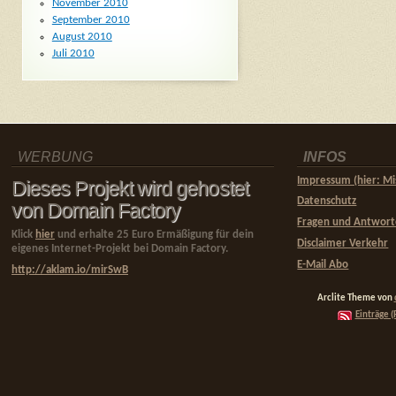
November 2010
September 2010
August 2010
Juli 2010
WERBUNG
INFOS
Impressum (hier: Mi
Dieses Projekt wird gehostet
Datenschutz
von Domain Factory
Fragen und Antwor
Klick
hier
und erhalte 25 Euro Ermäßigung für dein
Disclaimer Verkehr
eigenes Internet-Projekt bei Domain Factory.
E-Mail Abo
http://aklam.io/mirSwB
Arclite Theme von
Einträge (