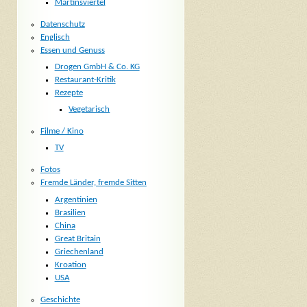
Martinsviertel
Datenschutz
Englisch
Essen und Genuss
Drogen GmbH & Co. KG
Restaurant-Kritik
Rezepte
Vegetarisch
Filme / Kino
TV
Fotos
Fremde Länder, fremde Sitten
Argentinien
Brasilien
China
Great Britain
Griechenland
Kroation
USA
Geschichte