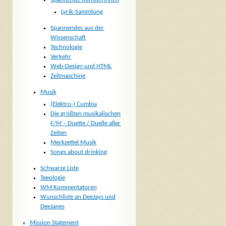
Lyrik-Sammlung
Spannendes aus der
Wissenschaft
Technologie
Verkehr
Web-Design und HTML
Zeitmaschine
Musik
(Elektro-) Cumbia
Die größten musikalischen
F/M – Duette / Duelle aller
Zeiten
Merkzettel Musik
Songs about drinking
Schwarze Liste
Teeologie
WM Kommentatoren
Wunschliste an DeeJays und
DeeJanes
Mission Statement