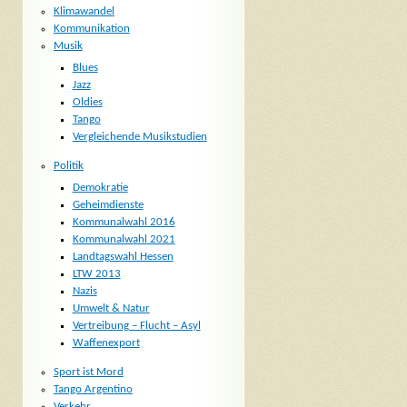
Klimawandel
Kommunikation
Musik
Blues
Jazz
Oldies
Tango
Vergleichende Musikstudien
Politik
Demokratie
Geheimdienste
Kommunalwahl 2016
Kommunalwahl 2021
Landtagswahl Hessen
LTW 2013
Nazis
Umwelt & Natur
Vertreibung – Flucht – Asyl
Waffenexport
Sport ist Mord
Tango Argentino
Verkehr