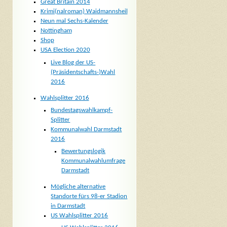
Great Britain 2014
Krimi(nalroman) Waidmannsheil
Neun mal Sechs-Kalender
Nottingham
Shop
USA Election 2020
Live Blog der US-
(Präsidentschafts-)Wahl
2016
Wahlsplitter 2016
Bundestagswahlkampf-
Splitter
Kommunalwahl Darmstadt
2016
Bewertungslogik
Kommunalwahlumfrage
Darmstadt
Mögliche alternative
Standorte fürs 98-er Stadion
in Darmstadt
US Wahlsplitter 2016