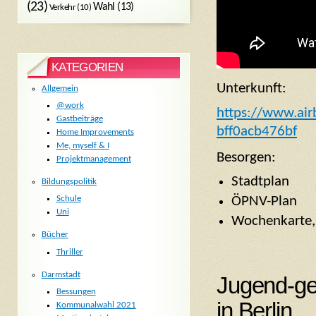
(23)
Wahl
(13)
Verkehr
(10)
KATEGORIEN
Unterkunft:
Allgemein
@work
https://www.ai
Gastbeiträge
bff0acb476bf
Home Improvements
Me, myself & I
Besorgen:
Projektmanagement
Stadtplan
Bildungspolitik
ÖPNV-Plan
Schule
Uni
Wochenkarte,
Bücher
Thriller
Darmstadt
Jugend-ge
Bessungen
in Berlin
Kommunalwahl 2021