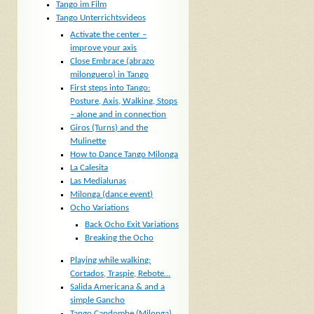
Tango im Film
Tango Unterrichtsvideos
Activate the center –
improve your axis
Close Embrace (abrazo
milonguero) in Tango
First steps into Tango:
Posture, Axis, Walking, Stops
– alone and in connection
Giros (Turns) and the
Mulinette
How to Dance Tango Milonga
La Calesita
Las Medialunas
Milonga (dance event)
Ocho Variations
Back Ocho Exit Variations
Breaking the Ocho
Playing while walking:
Cortados, Traspie, Rebote…
Salida Americana & and a
simple Gancho
Tango Candombe (Milonga)