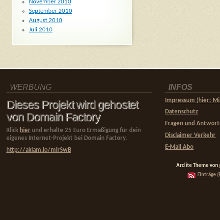
November 2010
September 2010
August 2010
Juli 2010
WERBUNG
INFOS
Impressum (hier: Mi
Dieses Projekt wird gehostet
Datenschutz
von Domain Factory
Fragen und Antwor
Klick
hier
und erhalte 25 Euro Ermäßigung für dein
Disclaimer Verkehr
eigenes Internet-Projekt bei Domain Factory.
E-Mail Abo
http://aklam.io/mirSwB
Arclite Theme von
Einträge (