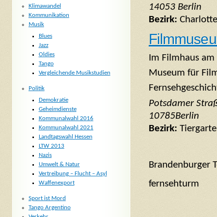
14053 Berlin
Klimawandel
Kommunikation
Bezirk:
Charlott
Musik
Filmmuseu
Blues
Jazz
Oldies
Im Filmhaus am 
Tango
Museum für Fil
Vergleichende Musikstudien
Fernsehgeschich
Politik
Demokratie
Potsdamer Stra
Geheimdienste
10785Berlin
Kommunalwahl 2016
Bezirk:
Tiergart
Kommunalwahl 2021
Landtagswahl Hessen
LTW 2013
Nazis
Brandenburger T
Umwelt & Natur
Vertreibung – Flucht – Asyl
fernsehturm
Waffenexport
Sport ist Mord
Tango Argentino
Verkehr