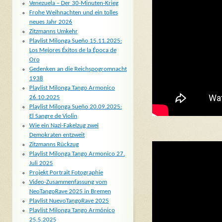
Venezuela – Der 30-Minuten-Krieg
Frohe Weihnachten und ein tolles
neues Jahr 2026
Zitzmanns Umkehr
Playlist Milonga Sueño 15.11.2025:
Los Mejores Éxitos de la Época de
Oro
Gedenken an die Reichspogromnacht
1938
Playlist Milonga Tango Armonico
26.10.2025
Playlist Milonga Sueño 20.09.2025:
El Sangre de Violin
Wie ein Nazi-Fakelzug zwei
Demokraten entzweit
Zitzmanns Rückzug
Playlist Milonga Tango Armonico 27.
Juli 2025
Projekt Portrait Fotographie
Video-Zusammenfassung vom
NeoTangoRave 2025 in Bremen
Playlist NuevoTangoRave 2025
Playlist Milonga Tango Armónico
25.5.2025