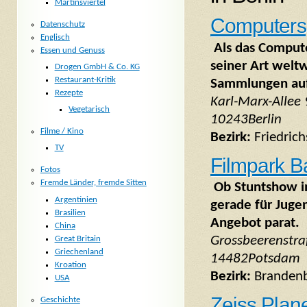
Martinsviertel
Computers
Datenschutz
Englisch
Als das Compute
Essen und Genuss
seiner Art welt
Drogen GmbH & Co. KG
Restaurant-Kritik
Sammlungen auf
Rezepte
Karl-Marx-Allee 
Vegetarisch
10243Berlin
Filme / Kino
Bezirk:
Friedric
TV
Filmpark B
Fotos
Fremde Länder, fremde Sitten
Ob Stuntshow i
Argentinien
gerade für Jugen
Brasilien
Angebot parat.
China
Grossbeerenstr
Great Britain
Griechenland
14482Potsdam
Kroation
Bezirk:
Branden
USA
Zeiss Plan
Geschichte