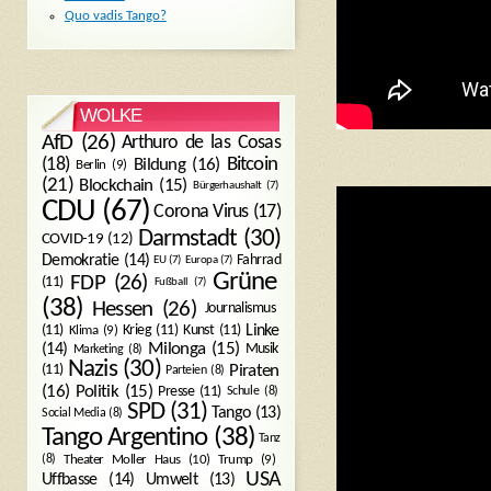
Quo vadis Tango?
WOLKE
AfD
(26)
Arthuro de las Cosas
Bitcoin
(18)
Bildung
(16)
Berlin
(9)
(21)
Blockchain
(15)
Bürgerhaushalt
(7)
CDU
(67)
Corona Virus
(17)
Darmstadt
(30)
COVID-19
(12)
Demokratie
(14)
Fahrrad
EU
(7)
Europa
(7)
Grüne
FDP
(26)
(11)
Fußball
(7)
(38)
Hessen
(26)
Journalismus
(11)
Krieg
(11)
Kunst
(11)
Linke
Klima
(9)
Milonga
(15)
(14)
Musik
Marketing
(8)
Nazis
(30)
Piraten
(11)
Parteien
(8)
Politik
(15)
(16)
Presse
(11)
Schule
(8)
SPD
(31)
Tango
(13)
Social Media
(8)
Tango Argentino
(38)
Tanz
Trump
(9)
(8)
Theater Moller Haus
(10)
USA
Umwelt
(13)
Uffbasse
(14)