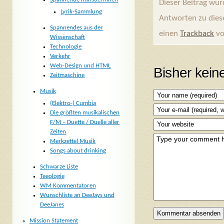
Dieser Beitrag wur
Lyrik-Sammlung
Antworten zu dies
Spannendes aus der
einen
Trackback
vo
Wissenschaft
Technologie
Verkehr
Web-Design und HTML
Bisher kei
Zeitmaschine
Musik
(Elektro-) Cumbia
Die größten musikalischen
F/M – Duette / Duelle aller
Zeiten
Merkzettel Musik
Songs about drinking
Schwarze Liste
Teeologie
WM Kommentatoren
Wunschliste an DeeJays und
DeeJanes
Mission Statement