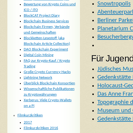
Snowtropolis
Bewertung von Krypto Coins und
ICO / ITO
Abenteuerpar
BlockCAT Project Diary
Berliner Park
Blockchain Business Services
Blockchain Firmen, Verbände
Planetarium C
und Gemeinschaften
Besucherberg
Blockketten-Lesestoff (aka
Blockchain Article Collection)
DAO Blockchain Experiment
Digital Coin Mining
Für Jugend
FAQ zur Krypto-Kauf / Krypto
Trading
Jüdisches Mu
Große Crypto Currency Hacks
Gedenkstätte
Lightning Network
Überblick Blockchain Konsortien
Holocaust-Ged
Wissenschaftliche Publikationen
Das Anne Fran
zu Kryptowährungen
Xerberus: Viele Crypto-Wallets
Topographie d
on a Pi
Museum und G
Filmkurzkritiken
Gedenkstätte 
2017
Filmkurzkritiken 2016