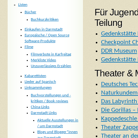
Listen
Für Jugend
Bücher
Teilung
Buchkurzkritiken
Einkaufen in Darmstadt
Gedenkstätte
Europäische / Open Source
Software-Produkte
Checkpoint C
Filme
DDR Museum
Filmverbote in Karfreitag
Gedenkstätte 
Merkliste Video
Unzuverlässiges Erzählen
Theater & 
Kabarettisten
Lieder auf Spanisch
Deutsches Te
Linksammlungen
Naturkunde
Buchvorstellungen und -
Das Labyrinth
kritiken / Book reviews
China-Links
Die Gorillas –
Darmstadt Links
Kappedeschle
Aktuelle Ausstellungen in
/ um Darmstadt
Theater Zapp
Blogs und Blogger*innen
Theater an de
aus Darmstadt