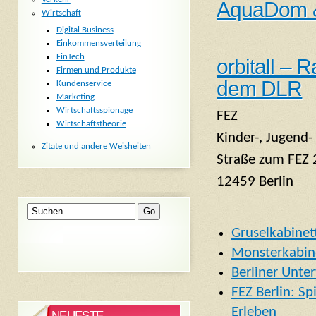
AquaDom &
Wirtschaft
Digital Business
Einkommensverteilung
FinTech
orbitall – 
Firmen und Produkte
dem DLR
Kundenservice
Marketing
Wirtschaftsspionage
FEZ
Wirtschaftstheorie
Kinder-, Jugend
Zitate und andere Weisheiten
Straße zum FEZ 
12459 Berlin
Gruselkabinet
Monsterkabin
Berliner Unte
FEZ Berlin: Sp
Erleben
NEUESTE