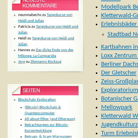
KOMMENTARE
Modellpark Be
Kletterwald-
neunmalsechs
zu
Tangokurse von
Heidi und Julian
Erlebnisbäder 
Patricia
zu
Tangokurse von Heidi und
Julian
Stadtbad N
Heidi
zu
Tangokurse von Heidi und
Julian
Kartbahnen in
Hannes
zu
Das dicke Ende von der
Loxx Zentrum 
Milonga: La Cumparsita
Jörg
zu
Zitzmanns Rückzug
Berliner Dachs
Der Gletscher
Zeiss-Großpla
Exploratoriu
SEITEN
Botanischer G
Blockchain Exploration
Mellowpark
(Bitcoin) Blockchain &
Quantencomputer
Kletterwald W
All about Ether (and Ethereum)
Jugendkultur
Betrachtungen zur Bitcoin-
Kursentwicklung
Turm Erlebnis
Betrugs- & Scam Warnungen