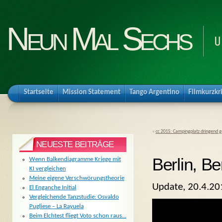
Neun Mal Sechs
U
Startseite
Mission Statement
Tango Argentino
Filmkurzkr
«
cc 2015: Campingplatz dringend g
NEUESTE BEITRÄGE
Berlin, B
Wenn Balkendiagramme Kriege mit
KI vergleichen
Meine eigene Verschwörungstheorie
Update, 20.4.2
El Enganche Initial
Vergleichende Tanzstudie: Osvaldo
Pugliese – La Rayuela
Beim Elchtest fliegt Voto schon raus…