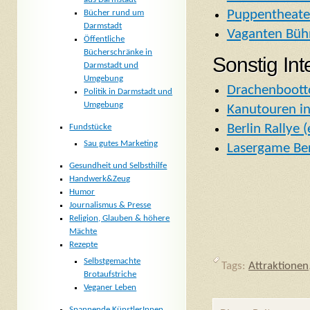
Puppentheate
Bücher rund um
Darmstadt
Vaganten Büh
Öffentliche
Bücherschränke in
Sonstig In
Darmstadt und
Umgebung
Drachenboott
Politik in Darmstadt und
Umgebung
Kanutouren in
Berlin Rallye 
Fundstücke
Sau gutes Marketing
Lasergame Ber
Gesundheit und Selbsthilfe
Handwerk&Zeug
Humor
Journalismus & Presse
Religion, Glauben & höhere
Mächte
Rezepte
Selbstgemachte
Tags:
Attraktionen
Brotaufstriche
Veganer Leben
Spannende KünstlerInnen