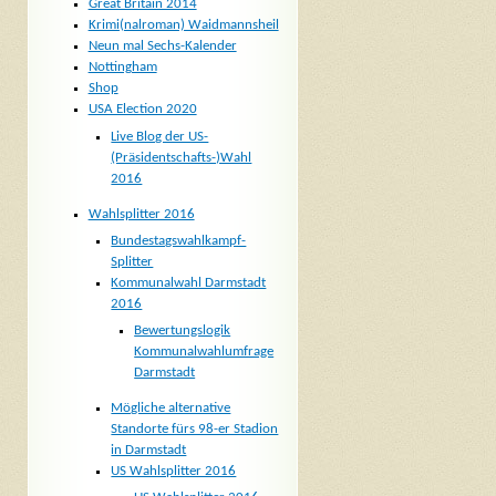
Great Britain 2014
Krimi(nalroman) Waidmannsheil
Neun mal Sechs-Kalender
Nottingham
Shop
USA Election 2020
Live Blog der US-
(Präsidentschafts-)Wahl
2016
Wahlsplitter 2016
Bundestagswahlkampf-
Splitter
Kommunalwahl Darmstadt
2016
Bewertungslogik
Kommunalwahlumfrage
Darmstadt
Mögliche alternative
Standorte fürs 98-er Stadion
in Darmstadt
US Wahlsplitter 2016