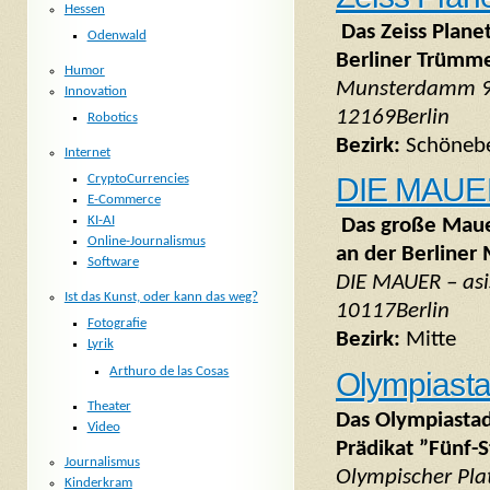
Hessen
Das Zeiss Plane
Odenwald
Berliner Trümm
Humor
Munsterdamm 
Innovation
12169Berlin
Robotics
Bezirk:
Schöneb
Internet
CryptoCurrencies
DIE MAUER 
E-Commerce
KI-AI
Das große Mauer
Online-Journalismus
an der Berliner
Software
DIE MAUER – asi
Ist das Kunst, oder kann das weg?
10117Berlin
Fotografie
Bezirk:
Mitte
Lyrik
Arthuro de las Cosas
Olympiasta
Theater
Das Olympiastad
Video
Prädikat ”Fünf-
Journalismus
Olympischer Pla
Kinderkram