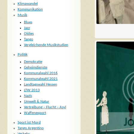
Klimawandel
Kommunikation
Musik
Blues
Jazz
Oldies
Tango
Vergleichende Musikstudien
Politik
Demokratie
Geheimdienste
Kommunalwahl 2016
Kommunalwahl 2021
Landtagswahl Hessen
LTW 2013
Nazis
Umwelt & Natur
Vertreibung – Flucht – Asyl
Waffenexport
Sport ist Mord
Tango Argentino
Verkehr