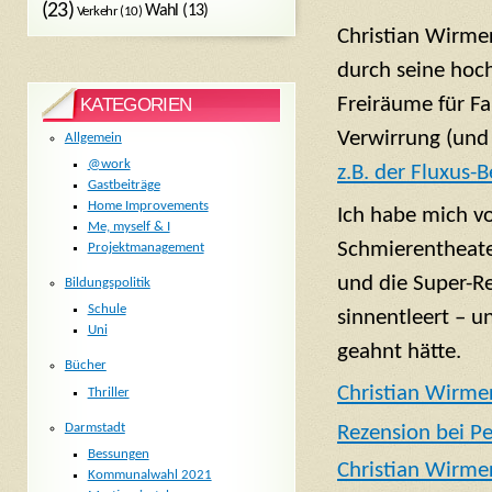
(23)
Wahl
(13)
Verkehr
(10)
Christian Wirmer
durch seine hoch
Freiräume für Fa
KATEGORIEN
Verwirrung (und 
Allgemein
@work
z.B. der Fluxus
Gastbeiträge
Home Improvements
Ich habe mich vo
Me, myself & I
Schmierentheater
Projektmanagement
und die Super-Re
Bildungspolitik
Schule
sinnentleert – u
Uni
geahnt hätte.
Bücher
Christian Wirme
Thriller
Darmstadt
Rezension bei P
Bessungen
Christian Wirmer
Kommunalwahl 2021