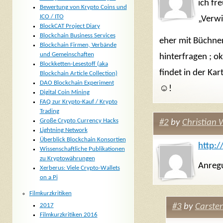
ich fr
Bewertung von Krypto Coins und
ICO / ITO
„Verwi
BlockCAT Project Diary
Blockchain Business Services
eher mit Büchne
Blockchain Firmen, Verbände
und Gemeinschaften
hinterfragen ; ok
Blockketten-Lesestoff (aka
findet in der Kar
Blockchain Article Collection)
DAO Blockchain Experiment
☺!
Digital Coin Mining
FAQ zur Krypto-Kauf / Krypto
Trading
Große Crypto Currency Hacks
#2
by
Christian
Lightning Network
Überblick Blockchain Konsortien
http:/
Wissenschaftliche Publikationen
zu Kryptowährungen
Anreg
Xerberus: Viele Crypto-Wallets
on a Pi
Filmkurzkritiken
#3
by
Carste
2017
Filmkurzkritiken 2016