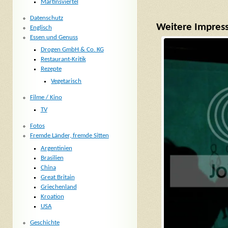
Martinsviertel
Datenschutz
Weitere Impres
Englisch
Essen und Genuss
Drogen GmbH & Co. KG
Restaurant-Kritik
Rezepte
Vegetarisch
Filme / Kino
TV
Fotos
Fremde Länder, fremde Sitten
Argentinien
Brasilien
China
Great Britain
Griechenland
Kroation
USA
Geschichte