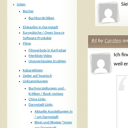
Sie
Listen
Bücher
Buchkurzkritiken
Einkaufen in Darmstadt
Europäische / Open Source
Software-Produkte
#4
by
Carsten
on
Filme
Filmverbote in Karfreitag
Ich fi
Merkliste Video
Unzuverlässiges Erzählen
weil e
Kabarettisten
Lieder auf Spanisch
Linksammlungen
Buchvorstellungen und -
kritiken / Book reviews
China-Links
Darmstadt Links
Aktuelle Ausstellungen in
/ um Darmstadt
Blogs und Blogger*innen
aus Darmstadt