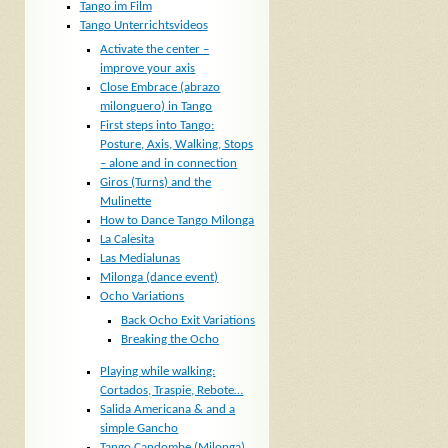
Tango im Film
Tango Unterrichtsvideos
Activate the center –
improve your axis
Close Embrace (abrazo
milonguero) in Tango
First steps into Tango:
Posture, Axis, Walking, Stops
– alone and in connection
Giros (Turns) and the
Mulinette
How to Dance Tango Milonga
La Calesita
Las Medialunas
Milonga (dance event)
Ocho Variations
Back Ocho Exit Variations
Breaking the Ocho
Playing while walking:
Cortados, Traspie, Rebote…
Salida Americana & and a
simple Gancho
Tango Candombe (Milonga)