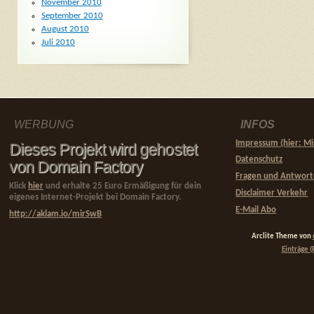
November 2010
September 2010
August 2010
Juli 2010
WERBUNG
INFOS
Impressum (hier: Mi
Dieses Projekt wird gehostet
Datenschutz
von Domain Factory
Fragen und Antwor
Klick
hier
und erhalte 25 Euro Ermäßigung für dein
Disclaimer Verkehr
eigenes Internet-Projekt bei Domain Factory.
E-Mail Abo
http://aklam.io/mirSwB
Arclite Theme von
Einträge (