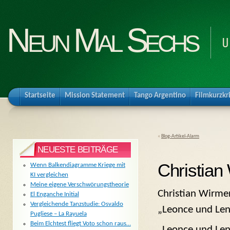
Neun Mal Sechs
U
Startseite
Mission Statement
Tango Argentino
Filmkurzkr
«
Blog-Artikel-Alarm
NEUESTE BEITRÄGE
Christian
Wenn Balkendiagramme Kriege mit
KI vergleichen
Meine eigene Verschwörungstheorie
Christian Wirmer
El Enganche Initial
Vergleichende Tanzstudie: Osvaldo
„Leonce und Len
Pugliese – La Rayuela
Beim Elchtest fliegt Voto schon raus…
„Leonce und Len