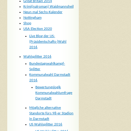
Great Britain 2014
Krimi(nalroman) Waidmannsheil
Neun mal Sechs-Kalender
Nottingham
Shop
USA Election 2020
Live Blog der US-
(Präsidentschafts-)Wahl
2016
Wahlsplitter 2016
Bundestagswahlkampf-
Splitter
Kommunalwahl Darmstadt
2016
Bewertungslogik
Kommunalwahlumfrage
Darmstadt
Mögliche alternative
Standorte fürs 98-er Stadion
in Darmstadt
US Wahlsplitter 2016