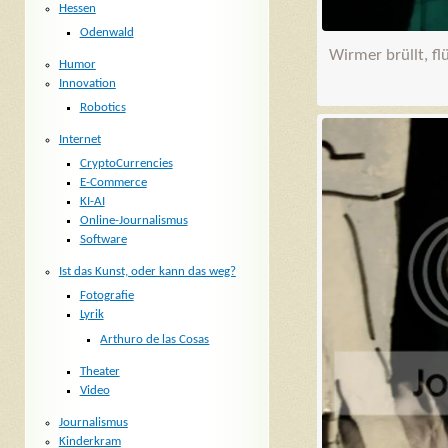
Hessen
Odenwald
Wirmer brüllt, fl
Humor
Innovation
Robotics
Internet
CryptoCurrencies
E-Commerce
KI-AI
Online-Journalismus
Software
Ist das Kunst, oder kann das weg?
Fotografie
Lyrik
Arthuro de las Cosas
Theater
Video
Journalismus
Kinderkram