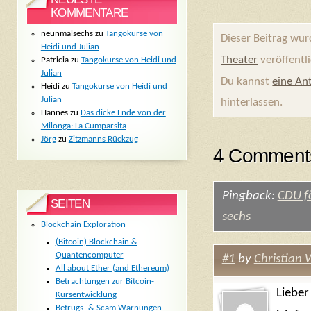
KOMMENTARE
neunmalsechs
zu
Tangokurse von
Dieser Beitrag wu
Heidi und Julian
Theater
veröffentl
Patricia
zu
Tangokurse von Heidi und
Julian
Du kannst
eine An
Heidi
zu
Tangokurse von Heidi und
Julian
hinterlassen.
Hannes
zu
Das dicke Ende von der
Milonga: La Cumparsita
Jörg
zu
Zitzmanns Rückzug
4 Comments
Pingback:
CDU f
SEITEN
sechs
Blockchain Exploration
(Bitcoin) Blockchain &
Quantencomputer
#1
by
Christian
All about Ether (and Ethereum)
Betrachtungen zur Bitcoin-
Lieber
Kursentwicklung
Betrugs- & Scam Warnungen