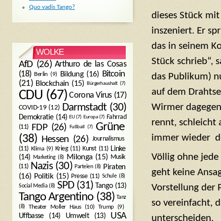
Quo vadis Tango?
dieses Stück mi
inszeniert. Er sp
das in seinem K
WOLKE
Stück schrieb“, 
AfD
(26)
Arthuro de las Cosas
Bitcoin
(18)
Bildung
(16)
Berlin
(9)
das Publikum) nu
(21)
Blockchain
(15)
Bürgerhaushalt
(7)
auf dem Drahtsei
CDU
(67)
Corona Virus
(17)
Wirmer dagegen br
Darmstadt
(30)
COVID-19
(12)
Demokratie
(14)
Fahrrad
EU
(7)
Europa
(7)
rennt, schleich
Grüne
FDP
(26)
(11)
Fußball
(7)
immer wieder d
(38)
Hessen
(26)
Journalismus
(11)
Krieg
(11)
Kunst
(11)
Linke
Klima
(9)
Völlig ohne jed
Milonga
(15)
(14)
Musik
Marketing
(8)
Nazis
(30)
Piraten
(11)
Parteien
(8)
geht keine Ansa
Politik
(15)
(16)
Presse
(11)
Schule
(8)
SPD
(31)
Tango
(13)
Vorstellung der 
Social Media
(8)
Tango Argentino
(38)
Tanz
so vereinfacht, 
Trump
(9)
(8)
Theater Moller Haus
(10)
USA
Umwelt
(13)
Uffbasse
(14)
unterscheiden.