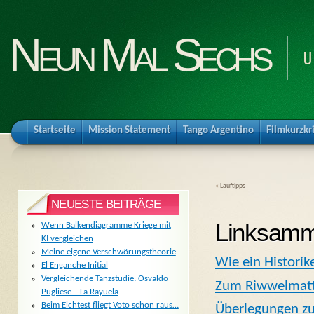
Neun Mal Sechs
U
Startseite
Mission Statement
Tango Argentino
Filmkurzkr
«
Lauftipps
NEUESTE BEITRÄGE
Linksamm
Wenn Balkendiagramme Kriege mit
KI vergleichen
Meine eigene Verschwörungstheorie
Wie ein Historik
El Enganche Initial
Vergleichende Tanzstudie: Osvaldo
Zum Riwwelmat
Pugliese – La Rayuela
Beim Elchtest fliegt Voto schon raus…
Überlegungen z