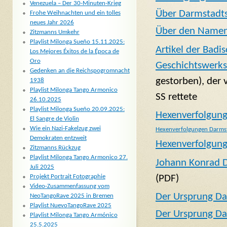
Venezuela – Der 30-Minuten-Krieg
Über Darmstadt
Frohe Weihnachten und ein tolles
neues Jahr 2026
Über den Namen:
Zitzmanns Umkehr
Playlist Milonga Sueño 15.11.2025:
Artikel der Badi
Los Mejores Éxitos de la Época de
Oro
Geschichtswerkst
Gedenken an die Reichspogromnacht
gestorben), der 
1938
Playlist Milonga Tango Armonico
SS rettete
26.10.2025
Playlist Milonga Sueño 20.09.2025:
Hexenverfolgung
El Sangre de Violin
Wie ein Nazi-Fakelzug zwei
Hexenverfolgungen
Darms
Demokraten entzweit
Hexenverfolgung
Zitzmanns Rückzug
Playlist Milonga Tango Armonico 27.
Johann Konrad D
Juli 2025
(PDF)
Projekt Portrait Fotographie
Video-Zusammenfassung vom
Der Ursprung Dar
NeoTangoRave 2025 in Bremen
Playlist NuevoTangoRave 2025
Der Ursprung Dar
Playlist Milonga Tango Armónico
25.5.2025