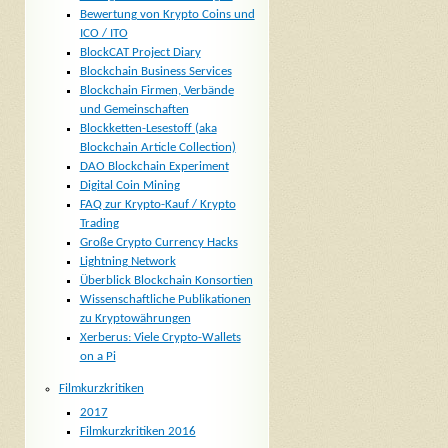
Bewertung von Krypto Coins und
ICO / ITO
BlockCAT Project Diary
Blockchain Business Services
Blockchain Firmen, Verbände
und Gemeinschaften
Blockketten-Lesestoff (aka
Blockchain Article Collection)
DAO Blockchain Experiment
Digital Coin Mining
FAQ zur Krypto-Kauf / Krypto
Trading
Große Crypto Currency Hacks
Lightning Network
Überblick Blockchain Konsortien
Wissenschaftliche Publikationen
zu Kryptowährungen
Xerberus: Viele Crypto-Wallets
on a Pi
Filmkurzkritiken
2017
Filmkurzkritiken 2016