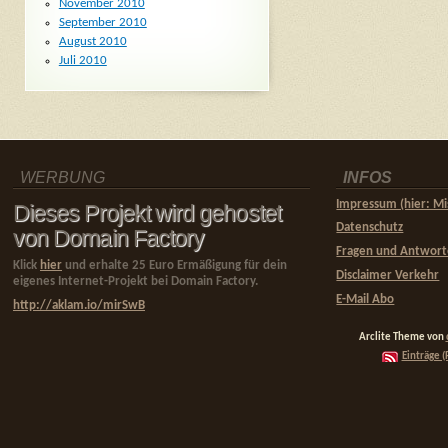
November 2010
September 2010
August 2010
Juli 2010
WERBUNG
INFOS
Impressum (hier: Mi
Dieses Projekt wird gehostet
Datenschutz
von Domain Factory
Fragen und Antwor
Klick
hier
und erhalte 25 Euro Ermäßigung für dein
Disclaimer Verkehr
eigenes Internet-Projekt bei Domain Factory.
E-Mail Abo
http://aklam.io/mirSwB
Arclite Theme von
Einträge (