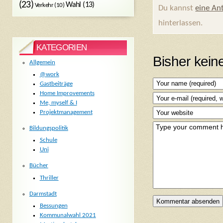
(23)
Wahl
(13)
Verkehr
(10)
Du kannst
eine An
hinterlassen.
KATEGORIEN
Bisher kei
Allgemein
@work
Gastbeiträge
Home Improvements
Me, myself & I
Projektmanagement
Bildungspolitik
Schule
Uni
Bücher
Thriller
Darmstadt
Bessungen
Kommunalwahl 2021