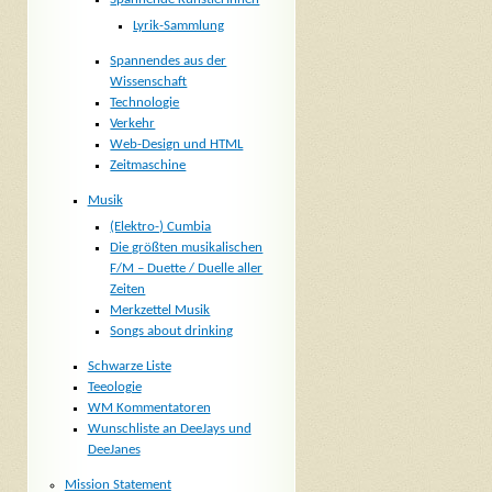
Lyrik-Sammlung
Spannendes aus der
Wissenschaft
Technologie
Verkehr
Web-Design und HTML
Zeitmaschine
Musik
(Elektro-) Cumbia
Die größten musikalischen
F/M – Duette / Duelle aller
Zeiten
Merkzettel Musik
Songs about drinking
Schwarze Liste
Teeologie
WM Kommentatoren
Wunschliste an DeeJays und
DeeJanes
Mission Statement