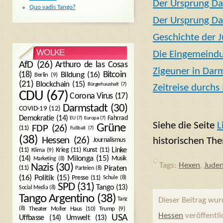
Der Ursprung Dar
Quo vadis Tango?
Der Ursprung Dar
Geschichte der 
WOLKE
Die Eingemeind
AfD
(26)
Arthuro de las Cosas
Zigeuner in Dar
Bitcoin
(18)
Bildung
(16)
Berlin
(9)
(21)
Blockchain
(15)
Bürgerhaushalt
(7)
Zeitreise durchs
CDU
(67)
Corona Virus
(17)
Darmstadt
(30)
COVID-19
(12)
Demokratie
(14)
Fahrrad
EU
(7)
Europa
(7)
Siehe die Seite
L
Grüne
FDP
(26)
(11)
Fußball
(7)
(38)
Hessen
(26)
historischen Th
Journalismus
(11)
Krieg
(11)
Kunst
(11)
Linke
Klima
(9)
Milonga
(15)
(14)
Musik
Marketing
(8)
Tags:
Hexen
,
Jude
Nazis
(30)
Piraten
(11)
Parteien
(8)
Politik
(15)
(16)
Presse
(11)
Schule
(8)
SPD
(31)
Tango
(13)
Social Media
(8)
Tango Argentino
(38)
Tanz
Dieser Beitrag wu
Trump
(9)
(8)
Theater Moller Haus
(10)
Hessen
veröffentli
USA
Umwelt
(13)
Uffbasse
(14)