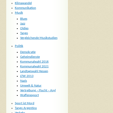
Klimawandel
Kommunikation
Musik
Blues
Jazz
Oldies
Tango
Vergleichende Musikstudien
Politik
Demokratie
Geheimdienste
Kommunalwahl 2016
Kommunalwahl 2021
Landtagswahl Hessen
LTW 2013
Nazis
Umwelt & Natur
Vertreibung – Flucht – Asyl
Waffenexport
Sport ist Mord
Tango Argentino
Verkehr