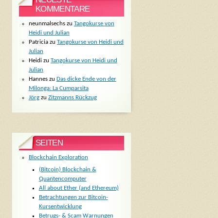
KOMMENTARE
neunmalsechs
zu
Tangokurse von
Heidi und Julian
Patricia
zu
Tangokurse von Heidi und
Julian
Heidi
zu
Tangokurse von Heidi und
Julian
Hannes
zu
Das dicke Ende von der
Milonga: La Cumparsita
Jörg
zu
Zitzmanns Rückzug
SEITEN
Blockchain Exploration
(Bitcoin) Blockchain &
Quantencomputer
All about Ether (and Ethereum)
Betrachtungen zur Bitcoin-
Kursentwicklung
Betrugs- & Scam Warnungen