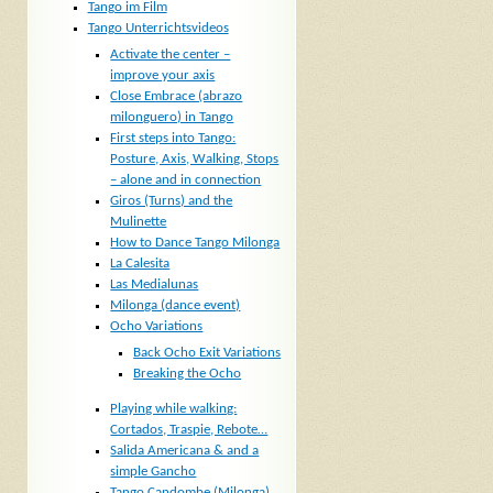
Tango im Film
Tango Unterrichtsvideos
Activate the center –
improve your axis
Close Embrace (abrazo
milonguero) in Tango
First steps into Tango:
Posture, Axis, Walking, Stops
– alone and in connection
Giros (Turns) and the
Mulinette
How to Dance Tango Milonga
La Calesita
Las Medialunas
Milonga (dance event)
Ocho Variations
Back Ocho Exit Variations
Breaking the Ocho
Playing while walking:
Cortados, Traspie, Rebote…
Salida Americana & and a
simple Gancho
Tango Candombe (Milonga)