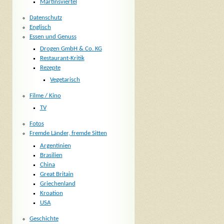
Martinsviertel
Datenschutz
Englisch
Essen und Genuss
Drogen GmbH & Co. KG
Restaurant-Kritik
Rezepte
Vegetarisch
Filme / Kino
TV
Fotos
Fremde Länder, fremde Sitten
Argentinien
Brasilien
China
Great Britain
Griechenland
Kroation
USA
Geschichte