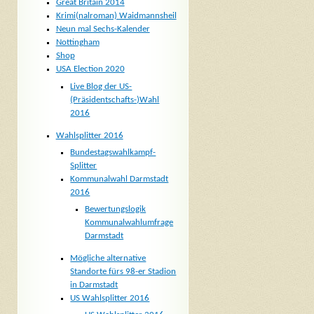
Great Britain 2014
Krimi(nalroman) Waidmannsheil
Neun mal Sechs-Kalender
Nottingham
Shop
USA Election 2020
Live Blog der US-
(Präsidentschafts-)Wahl
2016
Wahlsplitter 2016
Bundestagswahlkampf-
Splitter
Kommunalwahl Darmstadt
2016
Bewertungslogik
Kommunalwahlumfrage
Darmstadt
Mögliche alternative
Standorte fürs 98-er Stadion
in Darmstadt
US Wahlsplitter 2016