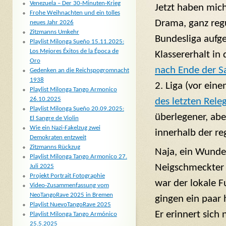
Venezuela – Der 30-Minuten-Krieg
Jetzt haben mich
Frohe Weihnachten und ein tolles
Drama, ganz regu
neues Jahr 2026
Zitzmanns Umkehr
Bundesliga aufge
Playlist Milonga Sueño 15.11.2025:
Los Mejores Éxitos de la Época de
Klassererhalt in 
Oro
nach Ende der Sa
Gedenken an die Reichspogromnacht
1938
2. Liga (vor ein
Playlist Milonga Tango Armonico
26.10.2025
des letzten Rele
Playlist Milonga Sueño 20.09.2025:
überlegener, abe
El Sangre de Violin
Wie ein Nazi-Fakelzug zwei
innerhalb der reg
Demokraten entzweit
Zitzmanns Rückzug
Naja, ein Wunder
Playlist Milonga Tango Armonico 27.
Neigschmeckter 
Juli 2025
Projekt Portrait Fotographie
war der lokale F
Video-Zusammenfassung vom
NeoTangoRave 2025 in Bremen
gingen ein paar 
Playlist NuevoTangoRave 2025
Er erinnert sich
Playlist Milonga Tango Armónico
25.5.2025