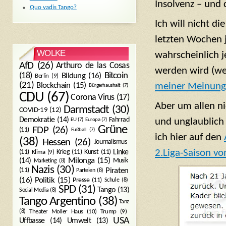
Insolvenz – und d
Quo vadis Tango?
Ich will nicht d
letzten Wochen j
WOLKE
wahrscheinlich 
AfD
(26)
Arthuro de las Cosas
werden wird (we
Bitcoin
(18)
Bildung
(16)
Berlin
(9)
(21)
Blockchain
(15)
meiner Meinung
Bürgerhaushalt
(7)
CDU
(67)
Corona Virus
(17)
Aber um allen n
Darmstadt
(30)
COVID-19
(12)
Demokratie
(14)
Fahrrad
und unglaublich (
EU
(7)
Europa
(7)
Grüne
FDP
(26)
(11)
Fußball
(7)
ich hier auf den
(38)
Hessen
(26)
Journalismus
2.Liga-Saison v
(11)
Krieg
(11)
Kunst
(11)
Linke
Klima
(9)
Milonga
(15)
(14)
Musik
Marketing
(8)
Nazis
(30)
Piraten
(11)
Parteien
(8)
Politik
(15)
(16)
Presse
(11)
Schule
(8)
SPD
(31)
Tango
(13)
Social Media
(8)
Tango Argentino
(38)
Tanz
Trump
(9)
(8)
Theater Moller Haus
(10)
USA
Umwelt
(13)
Uffbasse
(14)