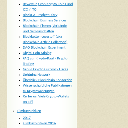
Bewertung von Krypto Coins und
ICO / ITO
BlockCAT Project Diary
Blockchain Business Services
Blockchain Firmen, Verbände
und Gemeinschaften
Blockketten-Lesestoff (aka
Blockchain Article Collection)
DAO Blockchain Experiment
Digital Coin Mining
FAQ zur Krypto-Kauf / Krypto
Trading
Große Crypto Currency Hacks
Lightning Network
Überblick Blockchain Konsortien
Wissenschaftliche Publikationen
zu Kryptowährungen
Xerberus: Viele Crypto-Wallets
on a Pi
Filmkurzkritiken
2017
Filmkurzkritiken 2016