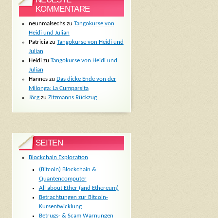
KOMMENTARE
neunmalsechs
zu
Tangokurse von
Heidi und Julian
Patricia
zu
Tangokurse von Heidi und
Julian
Heidi
zu
Tangokurse von Heidi und
Julian
Hannes
zu
Das dicke Ende von der
Milonga: La Cumparsita
Jörg
zu
Zitzmanns Rückzug
SEITEN
Blockchain Exploration
(Bitcoin) Blockchain &
Quantencomputer
All about Ether (and Ethereum)
Betrachtungen zur Bitcoin-
Kursentwicklung
Betrugs- & Scam Warnungen