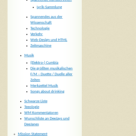
Lyrik-Sammlung
Spannendes aus der
Wissenschaft
Technologie
Verkehr
Web-Design und HTML
Zeitmaschine
Musik
(Elektro-) Cumbia
Die größten musikalischen
F/M – Duette / Duelle aller
Zeiten
Merkzettel Musik
Songs about drinking
Schwarze Liste
Teeologie
WM Kommentatoren
Wunschliste an DeeJays und
DeeJanes
Mission Statement