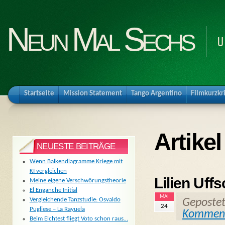
Neun Mal Sechs
U
Startseite
Mission Statement
Tango Argentino
Filmkurzkr
Artike
NEUESTE BEITRÄGE
Wenn Balkendiagramme Kriege mit
KI vergleichen
Lilien Uff
Meine eigene Verschwörungstheorie
El Enganche Initial
MAI
Vergleichende Tanzstudie: Osvaldo
Geposte
24
Pugliese – La Rayuela
Kommen
Beim Elchtest fliegt Voto schon raus…