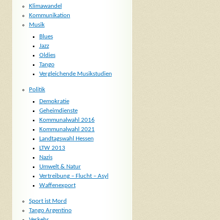
Klimawandel
Kommunikation
Musik
Blues
Jazz
Oldies
Tango
Vergleichende Musikstudien
Politik
Demokratie
Geheimdienste
Kommunalwahl 2016
Kommunalwahl 2021
Landtagswahl Hessen
LTW 2013
Nazis
Umwelt & Natur
Vertreibung – Flucht – Asyl
Waffenexport
Sport ist Mord
Tango Argentino
Verkehr