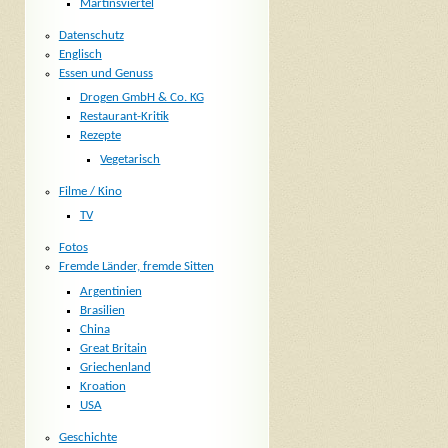
Martinsviertel
Datenschutz
Englisch
Essen und Genuss
Drogen GmbH & Co. KG
Restaurant-Kritik
Rezepte
Vegetarisch
Filme / Kino
TV
Fotos
Fremde Länder, fremde Sitten
Argentinien
Brasilien
China
Great Britain
Griechenland
Kroation
USA
Geschichte