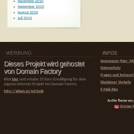
November 2010
September 2010
August 2010
Juli 2010
WERBUNG
INFOS
Impressum (hier: Mi
Dieses Projekt wird gehostet
Datenschutz
von Domain Factory
Fragen und Antwor
Klick
hier
und erhalte 25 Euro Ermäßigung für dein
Disclaimer Verkehr
eigenes Internet-Projekt bei Domain Factory.
E-Mail Abo
http://aklam.io/mirSwB
Arclite Theme von
Einträge (