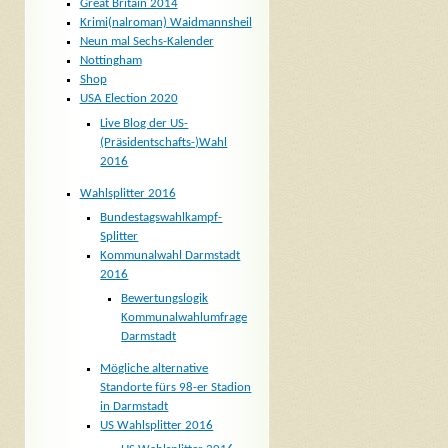
Great Britain 2014
Krimi(nalroman) Waidmannsheil
Neun mal Sechs-Kalender
Nottingham
Shop
USA Election 2020
Live Blog der US-
(Präsidentschafts-)Wahl
2016
Wahlsplitter 2016
Bundestagswahlkampf-
Splitter
Kommunalwahl Darmstadt
2016
Bewertungslogik
Kommunalwahlumfrage
Darmstadt
Mögliche alternative
Standorte fürs 98-er Stadion
in Darmstadt
US Wahlsplitter 2016