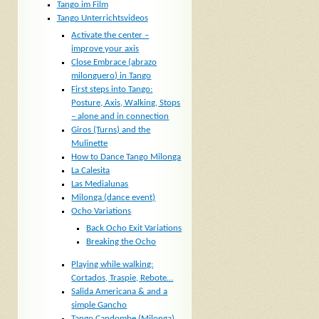
Tango im Film
Tango Unterrichtsvideos
Activate the center –
improve your axis
Close Embrace (abrazo
milonguero) in Tango
First steps into Tango:
Posture, Axis, Walking, Stops
– alone and in connection
Giros (Turns) and the
Mulinette
How to Dance Tango Milonga
La Calesita
Las Medialunas
Milonga (dance event)
Ocho Variations
Back Ocho Exit Variations
Breaking the Ocho
Playing while walking:
Cortados, Traspie, Rebote…
Salida Americana & and a
simple Gancho
Tango Candombe (Milonga)