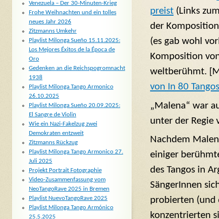
Venezuela – Der 30-Minuten-Krieg
preist
(Links zum
Frohe Weihnachten und ein tolles
neues Jahr 2026
der Komposition
Zitzmanns Umkehr
(es gab wohl vor
Playlist Milonga Sueño 15.11.2025:
Los Mejores Éxitos de la Época de
Komposition von
Oro
Gedenken an die Reichspogromnacht
weltberühmt. [M
1938
von In 80 Tango
Playlist Milonga Tango Armonico
26.10.2025
„Malena“ war au
Playlist Milonga Sueño 20.09.2025:
El Sangre de Violin
unter der Regie
Wie ein Nazi-Fakelzug zwei
Demokraten entzweit
Nachdem Malena 
Zitzmanns Rückzug
Playlist Milonga Tango Armonico 27.
einiger berühmt
Juli 2025
des Tangos in Ar
Projekt Portrait Fotographie
Video-Zusammenfassung vom
SängerInnen sich
NeoTangoRave 2025 in Bremen
Playlist NuevoTangoRave 2025
probierten (und
Playlist Milonga Tango Armónico
konzentrierten s
25.5.2025