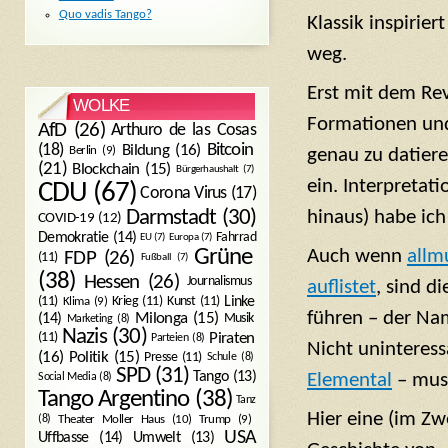
Quo vadis Tango?
Klassik inspirie
weg.
Erst mit dem Rev
WOLKE
Formationen und
AfD
(26)
Arthuro de las Cosas
Bitcoin
(18)
Bildung
(16)
Berlin
(9)
genau zu datier
(21)
Blockchain
(15)
Bürgerhaushalt
(7)
ein. Interpretat
CDU
(67)
Corona Virus
(17)
hinaus) habe ich
Darmstadt
(30)
COVID-19
(12)
Demokratie
(14)
Fahrrad
EU
(7)
Europa
(7)
Auch wenn
allm
Grüne
FDP
(26)
(11)
Fußball
(7)
(38)
Hessen
(26)
Journalismus
auflistet
, sind d
(11)
Krieg
(11)
Kunst
(11)
Linke
Klima
(9)
führen – der Nam
Milonga
(15)
(14)
Musik
Marketing
(8)
Nazis
(30)
Piraten
(11)
Parteien
(8)
Nicht uninteress
Politik
(15)
(16)
Presse
(11)
Schule
(8)
SPD
(31)
Tango
(13)
Elemental
– muss
Social Media
(8)
Tango Argentino
(38)
Tanz
Hier eine (im Zw
Trump
(9)
(8)
Theater Moller Haus
(10)
USA
Umwelt
(13)
Uffbasse
(14)