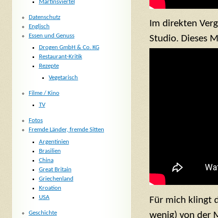
Martinsviertel
Datenschutz
Im direkten Ver
Englisch
Essen und Genuss
Studio. Dieses 
Drogen GmbH & Co. KG
Restaurant-Kritik
Rezepte
Vegetarisch
Filme / Kino
TV
Fotos
Fremde Länder, fremde Sitten
Argentinien
Brasilien
China
Great Britain
Griechenland
Kroation
USA
Für mich klingt 
Geschichte
wenig) von der 