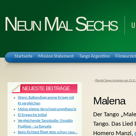
Neun Mal Sechs
U
Startseite
Mission Statement
Tango Argentino
Filmkurzkr
«
Playlist Tango Armónico am 25.8
NEUESTE BEITRÄGE
Malena
Wenn Balkendiagramme Kriege mit
KI vergleichen
Meine eigene Verschwörungstheorie
Der Tango „Malen
El Enganche Initial
Vergleichende Tanzstudie: Osvaldo
Tango. Das Lied 
Pugliese – La Rayuela
Homero Manzi,
Beim Elchtest fliegt Voto schon raus…