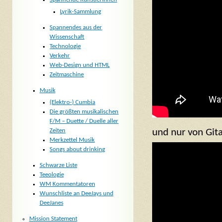
Lyrik-Sammlung
Spannendes aus der
Wissenschaft
Technologie
Verkehr
Web-Design und HTML
Zeitmaschine
Musik
(Elektro-) Cumbia
Die größten musikalischen
F/M – Duette / Duelle aller
und nur von Gita
Zeiten
Merkzettel Musik
Songs about drinking
Schwarze Liste
Teeologie
WM Kommentatoren
Wunschliste an DeeJays und
DeeJanes
Mission Statement