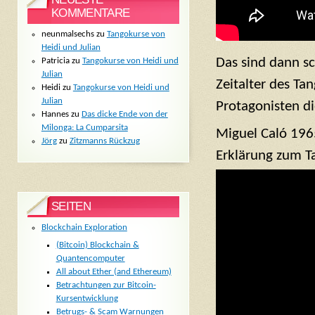
KOMMENTARE
neunmalsechs
zu
Tangokurse von
Heidi und Julian
Das sind dann s
Patricia
zu
Tangokurse von Heidi und
Julian
Zeitalter des Ta
Heidi
zu
Tangokurse von Heidi und
Julian
Protagonisten di
Hannes
zu
Das dicke Ende von der
Milonga: La Cumparsita
Miguel Caló 1965
Jörg
zu
Zitzmanns Rückzug
Erklärung zum T
SEITEN
Blockchain Exploration
(Bitcoin) Blockchain &
Quantencomputer
All about Ether (and Ethereum)
Betrachtungen zur Bitcoin-
Kursentwicklung
Betrugs- & Scam Warnungen