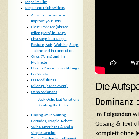
Tango im Film
Tango Unterrichtsvideos
Activate the center –
improve your axis
Close Embrace (abrazo
milonguero) in Tango
First steps into Tango:
Posture, Axis, Walking, Stops
– alone and in connection
Giros (Turns) and the
Mulinette
How to Dance Tango Milonga
La Calesita
Las Medialunas
Die Aufspa
Milonga (dance event)
Ocho Variations
Dominanz 
Back Ocho Exit Variations
Breaking the Ocho
Im Folgenden wi
Playing while walking:
Cortados, Traspie, Rebote…
Gesang & Text üb
Salida Americana & and a
komplett ohne j
simple Gancho
Tango Candombe (Milonga)