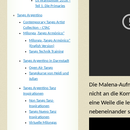
US Wahlsplitter 2016 –
Teil 1: Die Primaries
Tango Argentino
Contemporary Tango Artist
Collection – CTAC
Milonga „Tango Armónico“
Milonga „Tango Armónico“
(English Version)
Tango Technik Training
Tango Argentino in Darmstadt
Open Air Tango
Tangokurse von Heidi und
Julian
Die Malena-Au
Tango Argentino Tanz
nicht an die Ko
Inspirationen
Non Tango Tanz-
eine Weile die l
Inspirationen
nebeneinander s
Tango Nuevo Tanz
Inspirationen
Virtuelle Milongas