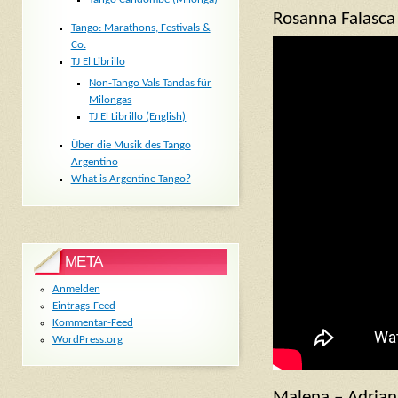
Rosanna Falasca
Tango: Marathons, Festivals &
Co.
TJ El Librillo
Non-Tango Vals Tandas für
Milongas
TJ El Librillo (English)
Über die Musik des Tango
Argentino
What is Argentine Tango?
META
Anmelden
Eintrags-Feed
Kommentar-Feed
WordPress.org
Malena – Adrian