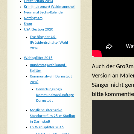
Great Britain 2014
Krimi(nalroman) Waidmannsheil
Neun mal Sechs-Kalender
Nottingham
Shop
USA Election 2020
Live Blog der US-
(Präsidentschafts-)Wahl
2016
Wahlsplitter 2016
Bundestagswahlkampf-
Auch der Großmei
Splitter
Version an Malen
Kommunalwahl Darmstadt
2016
Sänger nicht gen
Bewertungslogik
bitte kommentie
Kommunalwahlumfrage
Darmstadt
Mögliche alternative
Standorte fürs 98-er Stadion
in Darmstadt
US Wahlsplitter 2016