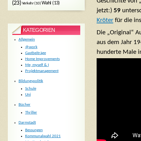
Geschichte von 
(23)
Wahl
(13)
Verkehr
(10)
jetzt:)
59
untersc
Kröter
für die i
KATEGORIEN
Die „Original“ 
Allgemein
aus dem Jahr 194
@work
hunderte Male in
Gastbeiträge
Home Improvements
Me, myself & I
Projektmanagement
Bildungspolitik
Schule
Uni
Bücher
Thriller
Darmstadt
Bessungen
Kommunalwahl 2021