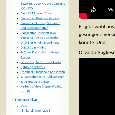
Bewertung von Krypto Coins und
ICO / ITO
BlockCAT Project Diary
Blockchain Business Services
Blockchain Firmen, Verbände
Es gibt wohl au
und Gemeinschaften
Blockketten-Lesestoff (aka
gesungene Versio
Blockchain Article Collection)
konnte. Und:
DAO Blockchain Experiment
Digital Coin Mining
Osvaldo Puglies
FAQ zur Krypto-Kauf / Krypto
Trading
Große Crypto Currency Hacks
Lightning Network
Überblick Blockchain Konsortien
Wissenschaftliche Publikationen
zu Kryptowährungen
Xerberus: Viele Crypto-Wallets
on a Pi
Filmkurzkritiken
2017
Filmkurzkritiken 2016