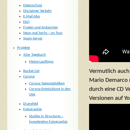
Datenschutz
Disclaimer Verkehr
E-Mail Abo
FAQ
Fragen und Antworten
Neun mal Sechs – on Tour
Spam-Server
Projekte
42er Tagebuch
Meine Lauftipps
Vermutlich auch
Bucket List
Corona
Mario Demarco
Corona Tagesstatistiken
durch eine CD Ve
Corona-Entwicklung in den
USA
Versionen auf Yo
Dransfeld
Fotographie
Studies in Structures –
Investigative Fotographie