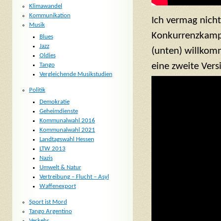
Klimawandel
Kommunikation
Ich vermag nicht
Musik
Konkurrenzkamp
Blues
Jazz
(unten) willkomm
Oldies
eine zweite Vers
Tango
Vergleichende Musikstudien
Politik
Demokratie
Geheimdienste
Kommunalwahl 2016
Kommunalwahl 2021
Landtagswahl Hessen
LTW 2013
Nazis
Umwelt & Natur
Vertreibung – Flucht – Asyl
Waffenexport
Sport ist Mord
Tango Argentino
Verkehr