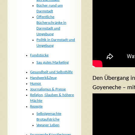
Bücher rund um
Darmstadt
Öffentliche
Bücherschränke in
Darmstadt und
Umgebung
Politik in Darmstadt und
Umgebung
Fundstücke
Sau gutes Marketing
Gesundheit und Selbsthilfe
Den Übergang in
Handwerk&Zeug
Humor
Goyeneche – mit 
Journalismus & Presse
Religion, Glauben & höhere
Mächte
Rezepte
Selbstgemachte
Brotaufstriche
Veganer Leben
Spannende KünstlerInnen