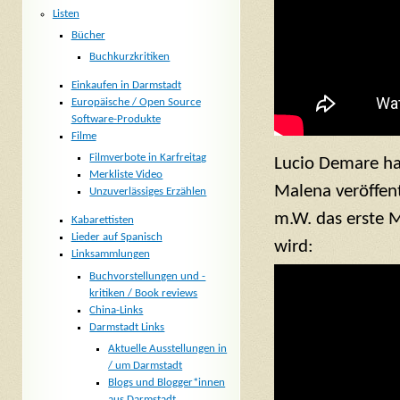
Listen
Bücher
Buchkurzkritiken
Einkaufen in Darmstadt
Europäische / Open Source
Software-Produkte
Filme
Filmverbote in Karfreitag
Lucio Demare ha
Merkliste Video
Malena veröffent
Unzuverlässiges Erzählen
m.W. das erste 
Kabarettisten
Lieder auf Spanisch
wird:
Linksammlungen
Buchvorstellungen und -
kritiken / Book reviews
China-Links
Darmstadt Links
Aktuelle Ausstellungen in
/ um Darmstadt
Blogs und Blogger*innen
aus Darmstadt