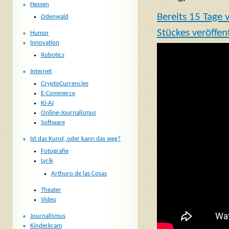
Hessen
Bereits 15 Tage 
Odenwald
Stückes veröffent
Humor
Innovation
Robotics
Internet
CryptoCurrencies
E-Commerce
KI-AI
Online-Journalismus
Software
Ist das Kunst, oder kann das weg?
Fotografie
Lyrik
Arthuro de las Cosas
Theater
Video
Journalismus
Kinderkram